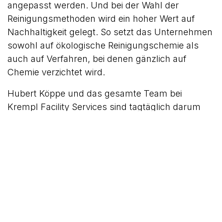
angepasst werden. Und bei der Wahl der
Reinigungsmethoden wird ein hoher Wert auf
Nachhaltigkeit gelegt. So setzt das Unternehmen
sowohl auf ökologische Reinigungschemie als
auch auf Verfahren, bei denen gänzlich auf
Chemie verzichtet wird.
Hubert Köppe und das gesamte Team bei
Krempl Facility Services sind tagtäglich darum
bemüht, mit innovativen Methoden, geschulten
Mitarbeiter:innen und einem hohen
Qualitätsanspruch die besten Ergebnisse zu
erzielen – und das in einem familiären und
wertschätzenden Arbeitsumfeld.