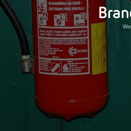
Bran
War