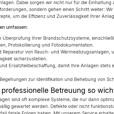
gen. Dabei sorgen wir nicht nur für die Einhaltung a
forderungen, sondern gehen einen Schritt weiter: Wir
zepte, um die Effizienz und Zuverlässigkeit Ihrer Anla
gen umfassen:
 Überprüfung Ihrer Brandschutzsysteme, einschließl
len, Protokollierung und Fotodokumentation.
d Reparatur von Rauch- und Wärmeabzugsanlagen, u
igkeit sicherzustellen.
und Ersatzteilbeschaffung, damit Ihre Anlagen stets e
Begehungen zur Identifikation und Behebung von Sc
 professionelle Betreuung so wich
gen sind oft komplexe Systeme, die nur dann optimal
äßig gewartet werden. Defekte oder nicht funktionst
all fatale Folgen haben. Mit unserem Service erhalte