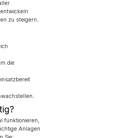
ller
 entwickeln
gen zu steigern.
ich
m die
insatzbereit
hwachstellen.
tig?
 funktionieren,
üchtige Anlagen
n Sie: