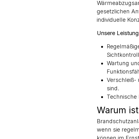
Wärmeabzugsanla
gesetzlichen An
individuelle Kon
Unsere Leistun
Regelmäßige
Sichtkontrol
Wartung un
Funktionsfäh
Verschleiß- 
sind.
Technische 
Warum ist
Brandschutzanla
wenn sie regelm
können im Ernstf