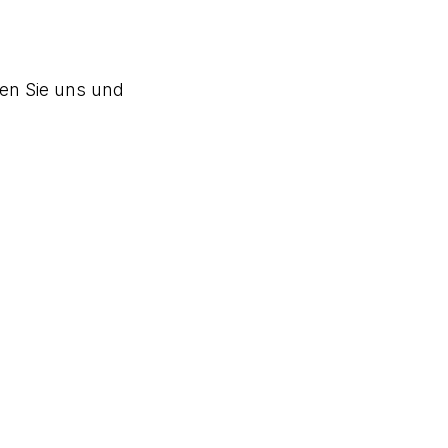
ren Sie uns und
inden wir die